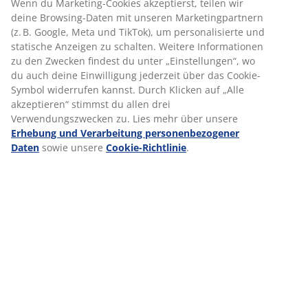
Wenn du Marketing-Cookies akzeptierst, teilen wir
SCHÜLERPRAKTIKUM IM VERKAUF (M/W/D) - Achern
deine Browsing-Daten mit unseren Marketingpartnern
(z. B. Google, Meta und TikTok), um personalisierte und
Standort:
Achern
statische Anzeigen zu schalten. Weitere Informationen
Tätigkeitsbereich:
Verkauf
zu den Zwecken findest du unter „Einstellungen“, wo
Art der Anstellung:
Praktikum
du auch deine Einwilligung jederzeit über das Cookie-
SCHÜLERPRAKTIKUM IM VERKAUF (M/W/D) - Demmin
Symbol widerrufen kannst. Durch Klicken auf „Alle
akzeptieren“ stimmst du allen drei
Standort:
Demmin
Verwendungszwecken zu. Lies mehr über unsere
Tätigkeitsbereich:
Verkauf
Erhebung und Verarbeitung personenbezogener
Art der Anstellung:
Praktikum
Daten
sowie unsere
Cookie-Richtlinie
.
SCHÜLERPRAKTIKUM IM VERKAUF (M/W/D) -
Neubrandenburg
Standort:
Neubrandenburg
Tätigkeitsbereich:
Verkauf
Art der Anstellung:
Praktikum
SCHÜLERPRAKTIKUM IM VERKAUF (M/W/D) - Greifswald
Standort:
Greifswald
Tätigkeitsbereich:
Verkauf
Art der Anstellung:
Praktikum