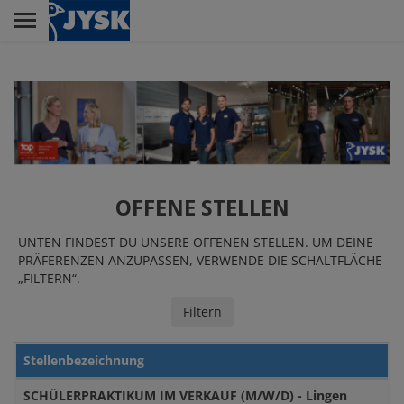
Skip
to
main
Menu
content
AUSBILDUNG
FILIALE / VERTRIEB
OFFENE STELLEN
UNTEN FINDEST DU UNSERE OFFENEN STELLEN. UM DEINE
PRÄFERENZEN ANZUPASSEN, VERWENDE DIE SCHALTFLÄCHE
VERWALTUNG
„FILTERN“.
Filtern
LOGISTIKZENTREN
Stellenbezeichnung
SCHÜLERPRAKTIKUM IM VERKAUF (M/W/D) - Lingen