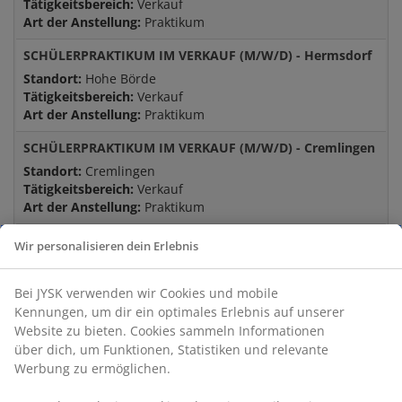
Tätigkeitsbereich:
Verkauf
Art der Anstellung:
Praktikum
SCHÜLERPRAKTIKUM IM VERKAUF (M/W/D) - Hermsdorf
Standort:
Hohe Börde
Tätigkeitsbereich:
Verkauf
Art der Anstellung:
Praktikum
SCHÜLERPRAKTIKUM IM VERKAUF (M/W/D) - Cremlingen
Standort:
Cremlingen
Tätigkeitsbereich:
Verkauf
Art der Anstellung:
Praktikum
SCHÜLERPRAKTIKUM IM VERKAUF (M/W/D) - Magdeburg
Wir personalisieren dein Erlebnis
Standort:
Magdeburg
Tätigkeitsbereich:
Verkauf
Bei JYSK verwenden wir Cookies und mobile
Art der Anstellung:
Praktikum
Kennungen, um dir ein optimales Erlebnis auf unserer
Website zu bieten. Cookies sammeln Informationen
SCHÜLERPRAKTIKUM IM VERKAUF (M/W/D) - Burg
über dich, um Funktionen, Statistiken und relevante
Standort:
Burg (bei Magdeburg)
Werbung zu ermöglichen.
Tätigkeitsbereich:
Verkauf
Art der Anstellung:
Praktikum