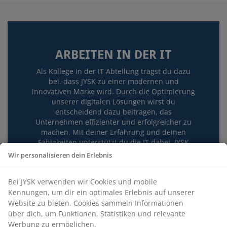
ARBEITEN IN DER IT
Als Kollege in der IT Abteilung trägst du dazu
bei, dass JYSK zu einer modernen und
innovativen Marke wird. Durch die Optimierung
unserer digitalen Lösungen wirst du
entscheidend dazu beitragen, das
Unternehmen effizienter und erfolgreicher zu
machen. Mit deiner Erfahrung und deinen
Fähigkeiten unterstützt du die IT dabei, JYSK
näher an den Kunden zu bringen und ihnen
Wir personalisieren dein Erlebnis
das beste Einkaufserlebnis zu bieten.
Beispiele für Aufgaben:
Bei JYSK verwenden wir Cookies und mobile
Kennungen, um dir ein optimales Erlebnis auf unserer
Entwickeln, Verwalten und Optimieren
Website zu bieten. Cookies sammeln Informationen
von Backend-Systemen
Betreiben und Verwalten unseres
über dich, um Funktionen, Statistiken und relevante
internen Hosting Centers
Werbung zu ermöglichen.