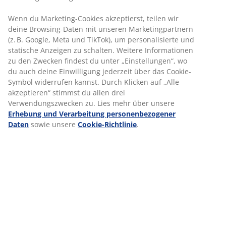
Durchführung von IT-Support und
Abwicklung des Serverbetriebs:
Wenn du Marketing-Cookies akzeptierst, teilen wir
Installation und Aktualiserung von neuen
deine Browsing-Daten mit unseren Marketingpartnern
Servern
(z. B. Google, Meta und TikTok), um personalisierte und
statische Anzeigen zu schalten. Weitere Informationen
zu den Zwecken findest du unter „Einstellungen“, wo
du auch deine Einwilligung jederzeit über das Cookie-
Symbol widerrufen kannst. Durch Klicken auf „Alle
akzeptieren“ stimmst du allen drei
Verwendungszwecken zu. Lies mehr über unsere
Erhebung und Verarbeitung personenbezogener
Daten
sowie unsere
Cookie-Richtlinie
.