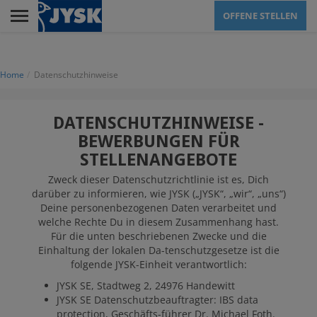
Skip
OFFENE STELLEN
to
main
Menu
content
Home
Datenschutzhinweise
AUSBILDUNG
DATENSCHUTZHINWEISE -
BEWERBUNGEN FÜR
FILIALE / VERTRIEB
STELLENANGEBOTE
Zweck dieser Datenschutzrichtlinie ist es, Dich
darüber zu informieren, wie JYSK („JYSK“, „wir“, „uns“)
VERWALTUNG
Deine personenbezogenen Daten verarbeitet und
welche Rechte Du in diesem Zusammenhang hast.
Für die unten beschriebenen Zwecke und die
LOGISTIKZENTREN
Einhaltung der lokalen Da-tenschutzgesetze ist die
folgende JYSK-Einheit verantwortlich:
JYSK SE, Stadtweg 2, 24976 Handewitt
JYSK SE Datenschutzbeauftragter: IBS data
JYSK ALS
protection, Geschäfts-führer Dr. Michael Foth.