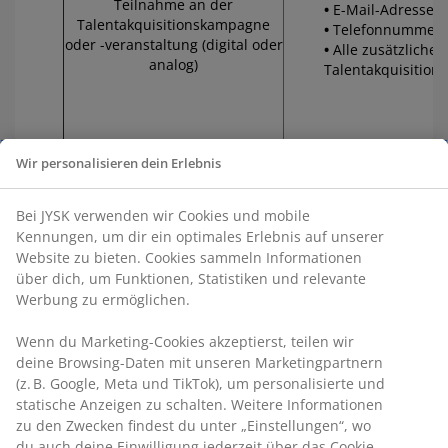
Teilnahme an der
E-Mail-Adresse
Talentakquisitionskampagne
Telefonnummer
oder -veranstaltung (digital oder
Alle zusätzliche
analog)
Talentakquisitions
Wir personalisieren dein Erlebnis
Bei JYSK verwenden wir Cookies und mobile
Kennungen, um dir ein optimales Erlebnis auf unserer
IP-Adresse
Website zu bieten. Cookies sammeln Informationen
Benutzeraktivitä
über dich, um Funktionen, Statistiken und relevante
Zeitstempel
Cookie-Aktivität
Werbung zu ermöglichen.
Browsing-Informa
früheren Besuche 
Wenn du Marketing-Cookies akzeptierst, teilen wir
deine Browsing-Daten mit unseren Marketingpartnern
(z. B. Google, Meta und TikTok), um personalisierte und
statische Anzeigen zu schalten. Weitere Informationen
zu den Zwecken findest du unter „Einstellungen“, wo
du auch deine Einwilligung jederzeit über das Cookie-