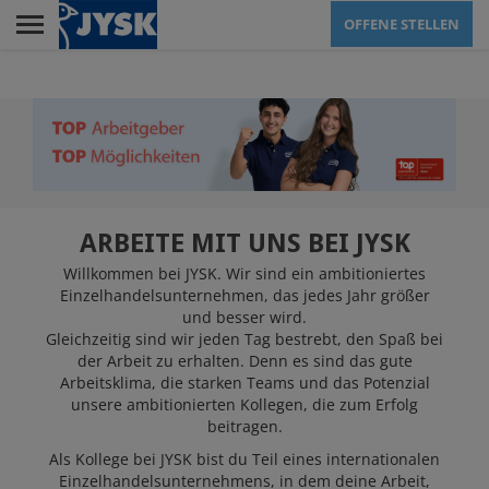
Skip
OFFENE STELLEN
to
main
Menu
content
AUSBILDUNG
FILIALE / VERTRIEB
ARBEITE MIT UNS BEI JYSK
Willkommen bei JYSK. Wir sind ein ambitioniertes
Einzelhandelsunternehmen, das jedes Jahr größer
VERWALTUNG
und besser wird.
Gleichzeitig sind wir jeden Tag bestrebt, den Spaß bei
der Arbeit zu erhalten. Denn es sind das gute
Arbeitsklima, die starken Teams und das Potenzial
LOGISTIKZENTREN
unsere ambitionierten Kollegen, die zum Erfolg
beitragen.
Als Kollege bei JYSK bist du Teil eines internationalen
JYSK ALS
Einzelhandelsunternehmens, in dem deine Arbeit,