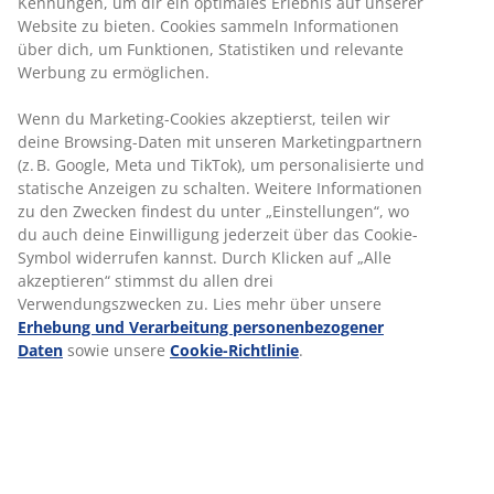
Kennungen, um dir ein optimales Erlebnis auf unserer
erreichen und den besten Kundenservice
Website zu bieten. Cookies sammeln Informationen
in Deutschland bieten zu können.
über dich, um Funktionen, Statistiken und relevante
Werbung zu ermöglichen.
Im Vertrieb von JYSK feiern wir die großen
und kleinen Erfolge. Wenn du einen guten
Wenn du Marketing-Cookies akzeptierst, teilen wir
Verkauf gemacht hast, kannst du auch
absolut sicher sein, dass der Rest des
deine Browsing-Daten mit unseren Marketingpartnern
Teams es bemerkt.
(z. B. Google, Meta und TikTok), um personalisierte und
statische Anzeigen zu schalten. Weitere Informationen
zu den Zwecken findest du unter „Einstellungen“, wo
du auch deine Einwilligung jederzeit über das Cookie-
Jobs im Vertrieb
Symbol widerrufen kannst. Durch Klicken auf „Alle
akzeptieren“ stimmst du allen drei
Verwendungszwecken zu. Lies mehr über unsere
Erhebung und Verarbeitung personenbezogener
Daten
sowie unsere
Cookie-Richtlinie
.