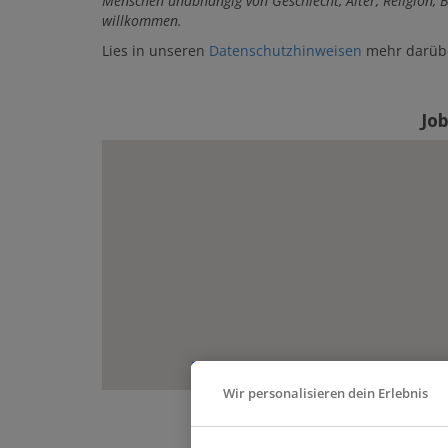
Menschen unabhängig von Geschlecht, Alter, Religion, B
willkommen.
Lies in unseren
Datenschutzhinweisen
mehr darüber
Jo
Wir personalisieren dein Erlebnis