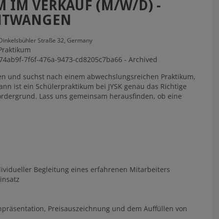
 IM VERKAUF (M/W/D) -
HTWANGEN
Dinkelsbühler Straße 32,
Germany
Praktikum
74ab9f-7f6f-476a-9473-cd8205c7ba66 - Archived
en und suchst nach einem abwechslungsreichen Praktikum,
Dann ist ein Schülerpraktikum bei JYSK genau das Richtige
 Vordergrund. Lass uns gemeinsam herausfinden, ob eine
ividueller Begleitung eines erfahrenen Mitarbeiters
insatz
enpräsentation, Preisauszeichnung und dem Auffüllen von