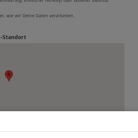
ehinderung, ethnischer Herkunft oder sexueller Identität
, wie wir Deine Daten verarbeiten.
b-Standort