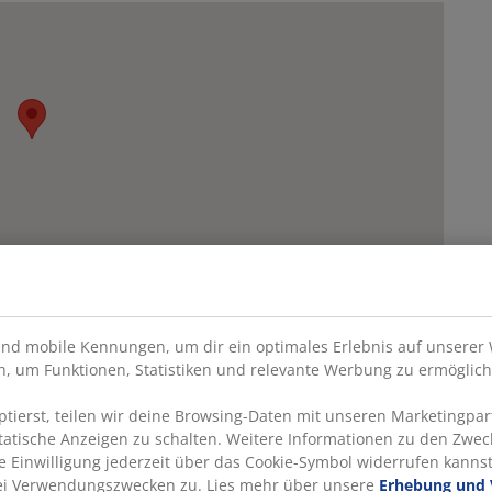
nd mobile Kennungen, um dir ein optimales Erlebnis auf unserer 
en empfehlen
, um Funktionen, Statistiken und relevante Werbung zu ermöglich
ierst, teilen wir deine Browsing-Daten mit unseren Marketingpart
statische Anzeigen zu schalten. Weitere Informationen zu den Zwec
e Einwilligung jederzeit über das Cookie-Symbol widerrufen kannst.
rei Verwendungszwecken zu. Lies mehr über unsere
Erhebung und 