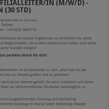
ILIALLEITER/IN (M/W/D) -
 (30 STD)
rgfriedstraße 24,
Germany
Teilzeit
r : +49 6592 9825770
gemeinsam die besten Ergebnisse zu erreichen? Du willst
t Möglichkeiten, wo andere Hindernisse sehen, und willst
nserer Kunden sorgen?
r das perfekte Match für dich!
 Mitarbeiter im Einzelhandel zu sein. Jetzt hast du die
t uns an diesem großen Ziel zu arbeiten!
wird deine Stimme gehört. Du wirst involviert und deine
olle als stellvertretender Filialleiter bestmöglich zu
durch ausgezeichnetes Training und Mentoring
beitsfreien Samstag im Monat
(unter Einhaltung etwaiger