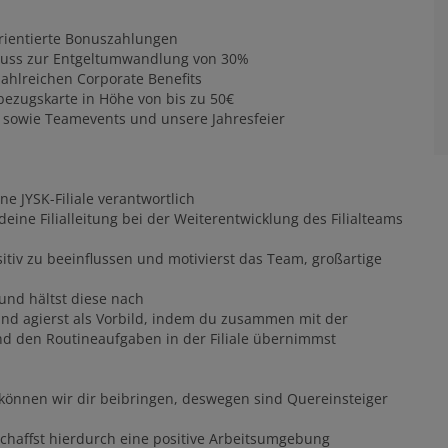
rientierte Bonuszahlungen
chuss zur Entgeltumwandlung von 30%
 zahlreichen Corporate Benefits
hbezugskarte in Höhe von bis zu 50€
n sowie Teamevents und unsere Jahresfeier
ne JYSK-Filiale verantwortlich
eine Filialleitung bei der Weiterentwicklung des Filialteams
sitiv zu beeinflussen und motivierst das Team, großartige
 und hältst diese nach
nd agierst als Vorbild, indem du zusammen mit der
und den Routineaufgaben in der Filiale übernimmst
e können wir dir beibringen, deswegen sind Quereinsteiger
chaffst hierdurch eine positive Arbeitsumgebung