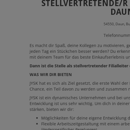
STELLVERTRETENDE/R F
DAUN
54550,
Daun,
Bu
Telefonnumme
Es macht dir Spaß, deine Kollegen zu motivieren, 
jeden Tag ein Stückchen besser werden? Du erkenns
mit deinem Team für das beste Einkaufserlebnis u
Dann ist die Stelle als stellvertretender Filialleite
WAS WIR DIR BIETEN
JYSK hat es sich als Ziel gesetzt, die erste Wahl der
Chance, ein Teil davon zu werden und zusammen mi
JYSK ist ein dynamisches Unternehmen und bei uns 
Entwicklung ist uns sehr wichtig. Um dich in deiner R
stärken, bieten wir dir:
Möglichkeiten für deine eigene Entwicklung 
Flexible Arbeitszeitgestaltung mit einem ar
länderspezifischer Regelungen)