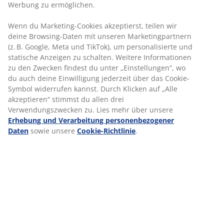
alle notwendigen Informationen korrekt erfasst sind
Werbung zu ermöglichen.
Du richtest deine Arbeit selbständig nach Prioritären,
Kapazitäten und Auftragsvolumen aus und behältst
Wenn du Marketing-Cookies akzeptierst, teilen wir
dabei stets die Gesamtsituation im Blick
deine Browsing-Daten mit unseren Marketingpartnern
Du arbeitest operativ mit und pflegst unsere Daten in
(z. B. Google, Meta und TikTok), um personalisierte und
SAP-EWM und klärst Fehler im Prozessablauf
statische Anzeigen zu schalten. Weitere Informationen
Du stehst in enger Zusammenarbeit mit anderen
zu den Zwecken findest du unter „Einstellungen“, wo
Abteilungen in unserem Logistikzentrum in Kammlach
du auch deine Einwilligung jederzeit über das Cookie-
(Transport, Lager, Support & Planning) und hältst
Symbol widerrufen kannst. Durch Klicken auf „Alle
regelmäßige Abstimmungen mit den Kolleg:innen
akzeptieren“ stimmst du allen drei
Du übernimmst zusätzliche Aufgaben von
Verwendungszwecken zu. Lies mehr über unsere
Teamleitungen und Department Managern
Erhebung und Verarbeitung personenbezogener
WAS DU MITBRINGEN SOLLTEST
Daten
sowie unsere
Cookie-Richtlinie
.
Abgeschlossene Ausbildung als Fachkraft für
Lagerlogistik, Fachlagerist oder eine vergleichbare
Qualifikation
Fähigkeit zur Identifikation und Umsetzung operativer
Verbesserungspotenziale sowie zur Fehlererkennung
und -vermeidung
Erfahrung im Umgang mit SAP EWM oder
vergleichbaren Warenwirtschaftssystemen sowie gute
EDV-Kenntnisse