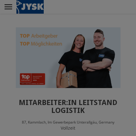
Skip
to
main
Menu
content
AUSBILDUNG
FILIALE / VERTRIEB
VERWALTUNG
MITARBEITER:IN LEITSTAND
LOGISTIKZENTREN
LOGISTIK
87,
Kammlach,
Im Gewerbepark Unterallgäu,
Germany
Vollzeit
JYSK ALS